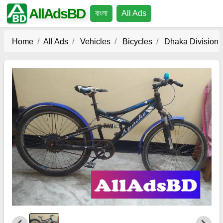
AllAdsBD
বাংলা
All Ads
Home
All Ads
Vehicles
Bicycles
Dhaka Division