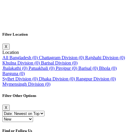
Filter Location
X
Location
All Bangladesh (0)
Chattagram Division (0)
Rajshahi Division (0)
Khulna Division (0)
Barisal Division (0)
Jhalakathi (0)
Patuakhali (0)
Pirojpur (0)
Barisal (0)
Bhola (0)
Barguna (0)
Sylhet Division (0)
Dhaka Division (0)
Rangpur Division (0)
Mymensingh Division (0)
Filter Other Options
X
Find or Follow Us