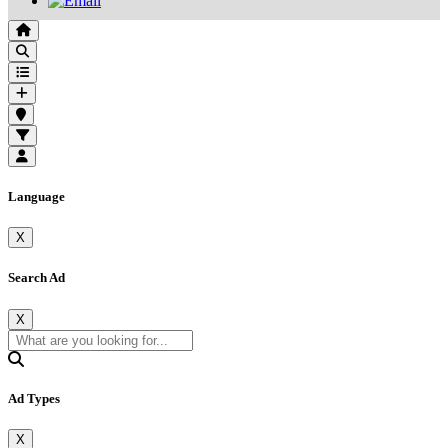
Language
X
Search Ad
X
Ad Types
X