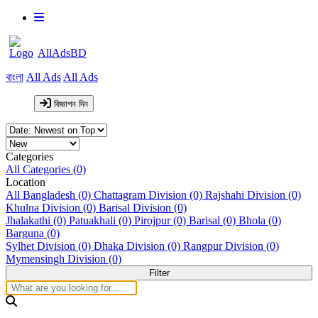
AllAdsBD
বাংলা
All Ads
All Ads
বিজ্ঞাপন দিন
Categories
All Categories (0)
Location
All Bangladesh (0)
Chattagram Division (0)
Rajshahi Division (0)
Khulna Division (0)
Barisal Division (0)
Jhalakathi (0)
Patuakhali (0)
Pirojpur (0)
Barisal (0)
Bhola (0)
Barguna (0)
Sylhet Division (0)
Dhaka Division (0)
Rangpur Division (0)
Mymensingh Division (0)
Filter