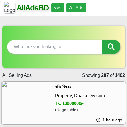
AllAdsBD
বাংলা
All Ads
All Selling Ads
Showing
287
of
1402
বাড়ি বিক্রয়
Property, Dhaka Division
Tk.
16000000/-
(Negotiable)
1 hour ago