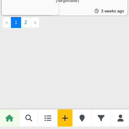
(Negotiable)
3 weeks ago
‹
1
2
›